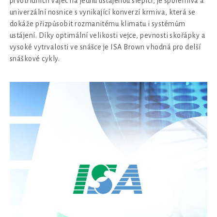
prvotřídních vajec na jednu ustájenou slepici, je spolehlivá a
univerzální nosnice s vynikající konverzí krmiva, která se
dokáže přizpůsobit rozmanitému klimatu i systémům
ustájení. Díky optimální velikosti vejce, pevnosti skořápky a
vysoké vytrvalosti ve snášce je ISA Brown vhodná pro delší
snáškové cykly.