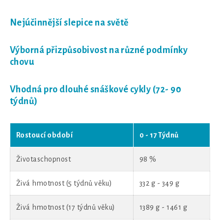
Nejúčinnější slepice na světě
Výborná přizpůsobivost na různé podmínky
chovu
Vhodná pro dlouhé snáškové cykly (72- 90
týdnů)
Rostoucí období
0 - 17 Týdnů
Životaschopnost
98 %
Živá hmotnost (5 týdnů věku)
332 g - 349 g
Živá hmotnost (17 týdnů věku)
1389 g - 1461 g