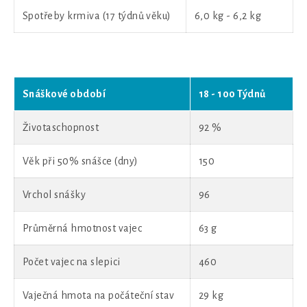
Spotřeby krmiva (17 týdnů věku)
6,0 kg - 6,2 kg
Snáškové období
18 - 100 Týdnů
Životaschopnost
92 %
Věk při 50% snášce (dny)
150
Vrchol snášky
96
Průměrná hmotnost vajec
63 g
Počet vajec na slepici
460
Vaječná hmota na počáteční stav
29 kg