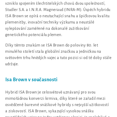
vzniklo spojením šlechtitelských chovů dvou společností,
Studler S.A. a I.N.R.A. Magneraud (INRA-M). Úspěch hybridu
ISA Brown se opírá o neutuchající snahu a špičkovou kvalitu
plemenitby, inovační techniky výzkumu a neustálé
vylepšování zaměřené na dokonalé zužitkování
genetického potenciálu plemen.
Díky těmto znakům se ISA Brown do poloviny 80. let
minulého století stala globální značkou a jedničkou na
světovém trhu hnědých vajec a tuto pozici si od té doby stále
udržuje.
Isa Brown v současnosti
Hybrid ISA Brown je celosvětově uznávaný pro svou
mimořádnou konverzi krmiva, díky které se zařadil mezi
osvědčené barevné snáškové hybridy s nejvyšší užitkovostí
a ziskovostí. ISA Brown, vykazující vysokou snášku