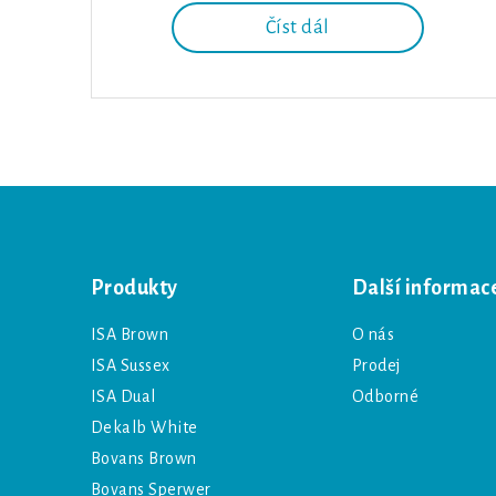
Číst dál
Produkty
Další informac
ISA Brown
O nás
ISA Sussex
Prodej
ISA Dual
Odborné
Dekalb White
Bovans Brown
Bovans Sperwer