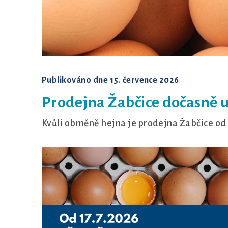
ISA Sussex
Bovans Sperwer
ISA Dual
Publikováno dne
15. července 2026
Prodejna Žabčice dočasně 
Kvůli obměně hejna je prodejna Žabčice od 