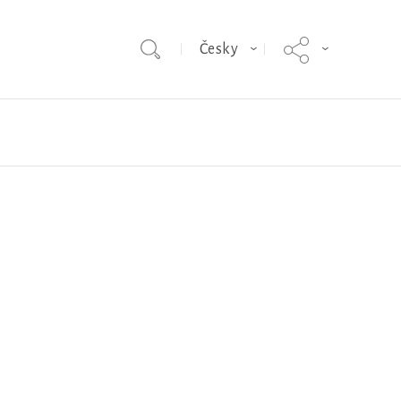
Česky
vin
Sussex
Prodej
Bovans Sperwer
Odborné
ISA Dual
Pokrok v genetice
nosnic
VEJCE: Skvělý zdroj
bílkovin