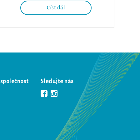
Číst dál
 společnost
Sledujte nás